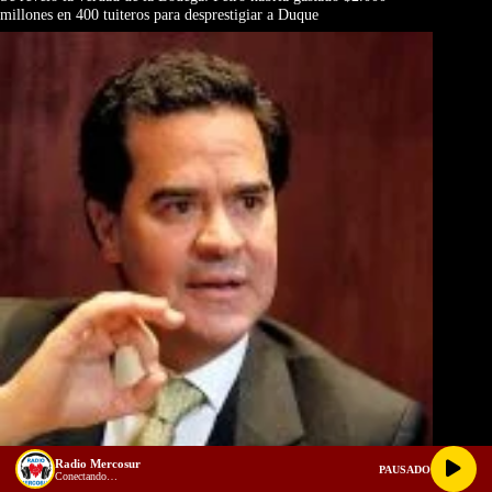
millones en 400 tuiteros para desprestigiar a Duque
Radio Mercosur
PAUSADO
Frank Pearl, El Camaleón
Conectando…