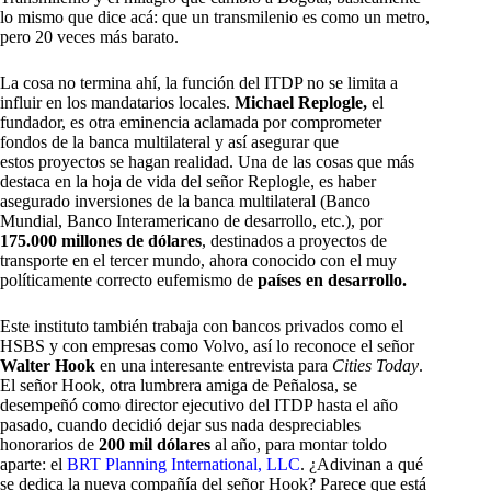
lo mismo que dice acá: que un transmilenio es como un metro,
pero 20 veces más barato.
La cosa no termina ahí, la función del ITDP no se limita a
influir en los mandatarios locales.
Michael Replogle,
el
fundador, es otra eminencia aclamada por comprometer
fondos de la banca multilateral y así asegurar que
estos proyectos se hagan realidad. Una de las cosas que más
destaca en la hoja de vida del señor Replogle, es haber
asegurado inversiones de la banca multilateral (Banco
Mundial, Banco Interamericano de desarrollo, etc.), por
175.000 millones de dólares
, destinados a proyectos de
transporte en el tercer mundo, ahora conocido con el muy
políticamente correcto eufemismo de
países en desarrollo.
Este instituto también trabaja con bancos privados como el
HSBS y con empresas como Volvo, así lo reconoce el señor
Walter Hook
en una interesante entrevista para
Cities Today
.
El señor Hook, otra lumbrera amiga de Peñalosa, se
desempeñó como director ejecutivo del ITDP hasta el año
pasado, cuando decidió dejar sus nada despreciables
honorarios de
200 mil dólares
al año, para montar toldo
aparte: el
BRT Planning International, LLC
. ¿Adivinan a qué
se dedica la nueva compañía del señor Hook? Parece que está