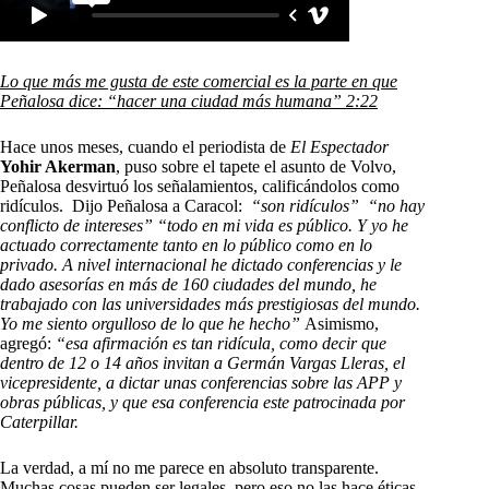
Lo que más me gusta de este comercial es la parte en que
Peñalosa dice: “hacer una ciudad más humana” 2:22
Hace unos meses, cuando el periodista de
El Espectador
Yohir Akerman
, puso sobre el tapete el asunto de Volvo,
Peñalosa desvirtuó los señalamientos, calificándolos como
ridículos. Dijo Peñalosa a Caracol:
“son ridículos” “no hay
conflicto de intereses” “todo en mi vida es público. Y yo he
actuado correctamente tanto en lo público como en lo
privado. A nivel internacional he dictado conferencias y le
dado asesorías en más de 160 ciudades del mundo, he
trabajado con las universidades más prestigiosas del mundo.
Yo me siento orgulloso de lo que he hecho”
Asimismo,
agregó:
“esa afirmación es tan ridícula, como decir que
dentro de 12 o 14 años invitan a Germán Vargas Lleras, el
vicepresidente, a dictar unas conferencias sobre las APP y
obras públicas, y que esa conferencia este patrocinada por
Caterpillar.
La verdad, a mí no me parece en absoluto transparente.
Muchas cosas pueden ser legales, pero eso no las hace éticas.