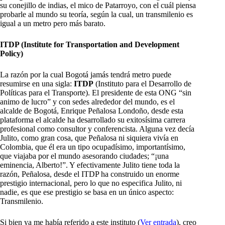
su conejillo de indias, el mico de Patarroyo, con el cuál piensa
probarle al mundo su teoría, según la cual, un transmilenio es
igual a un metro pero más barato.
ITDP (Institute for Transportation and Development
Policy)
La razón por la cual Bogotá jamás tendrá metro puede
resumirse en una sigla:
ITDP
(Instituto para el Desarrollo de
Políticas para el Transporte). El presidente de esta ONG “sin
animo de lucro” y con sedes alrededor del mundo, es el
alcalde de Bogotá, Enrique Peñalosa Londoño, desde esta
plataforma el alcalde ha desarrollado su exitosísima carrera
profesional como consultor y conferencista. Alguna vez decía
Julito, como gran cosa, que Peñalosa ni siquiera vivía en
Colombia, que él era un tipo ocupadísimo, importantísimo,
que viajaba por el mundo asesorando ciudades; “¡una
eminencia, Alberto!”. Y efectivamente Julito tiene toda la
razón, Peñalosa, desde el ITDP ha construido un enorme
prestigio internacional, pero lo que no especifica Julito, ni
nadie, es que ese prestigio se basa en un único aspecto:
Transmilenio.
Si bien ya me había referido a este instituto (
Ver entrada
), creo