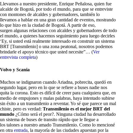
Llevamos a nuestro presidente, Enrique Peñalosa, quien fue
alcalde de Bogotá, por todo el mundo, para que se entreviste
con montones de alcaldes y gobernadores, también lo
llevamos a hablar en una gran cantidad de eventos, mostrando
lo que hizo en la ciudad de Bogotá. A partir de eso,
surgen algunas relaciones con alcaldes y gobernadores de todo
el mundo, a quienes hacemos seguimiento para luego decirles
‘Ey, si usted está realmente interesado en construir un sistema
BRT [Transmilenio] o una zona peatonal, nosotros podemos
brindarle el apoyo técnico que usted necesite”… (
Ver
entrevista completa
)
Volvo y Scania
Muchos se indignaron cuando Ariadna, pobrecita, quedó en
segundo lugar, pero en lo que se refiere a buses nadie nos
quita la corona. Esto es difícil de creer para cualquiera que, en
medio de empujones y malas palabras, haya intentado subirse
sin éxito a un transmilenio a reventar. Yo sé que parece un mal
chiste, pero es verdad:
Transmilenio es el mejor BRT del
mundo
¿Cómo será el peor?.
Ninguna ciudad ha desarrollado
un sistema de buses de transito rápido que le llegue a
los talones a nuestro amado Transmilenio. Como lo mencioné
en otra
entrada
, la mayoría de las ciudades apuestan por la