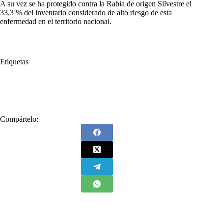
A su vez se ha protegido contra la Rabia de origen Silvestre el
33,3 % del inventario considerado de alto riesgo de esta
enfermedad en el territorio nacional.
Etiquetas
#
Aftosa
#
Brucelosis
#
Fedegán
#
Fiebre Aftosa
#
ICA
#
Rabia
#
Vacunación
Compártelo: