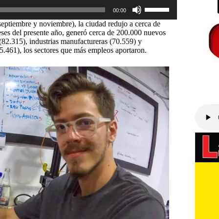
Utiliza
00:00
las
teclas
eptiembre y noviembre), la ciudad redujo a cerca de
de
eses del presente año, generó cerca de 200.000 nuevos
flecha
(82.315), industrias manufactureras (70.559) y
arriba/abajo
(45.461), los sectores que más empleos aportaron.
para
aumentar
o
disminuir
el
volumen.