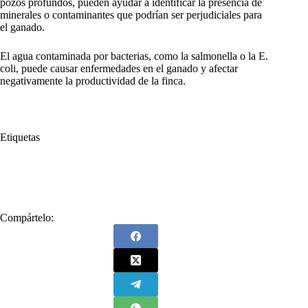
pozos profundos, pueden ayudar a identificar la presencia de
minerales o contaminantes que podrían ser perjudiciales para
el ganado.
El agua contaminada por bacterias, como la salmonella o la E.
coli, puede causar enfermedades en el ganado y afectar
negativamente la productividad de la finca.
Etiquetas
#
agua
#
Experto
#
Fedegán
#
Ganadería sostenible
#
Optimizar el agua
#
Promovida
#
Recomendaciones
Compártelo: