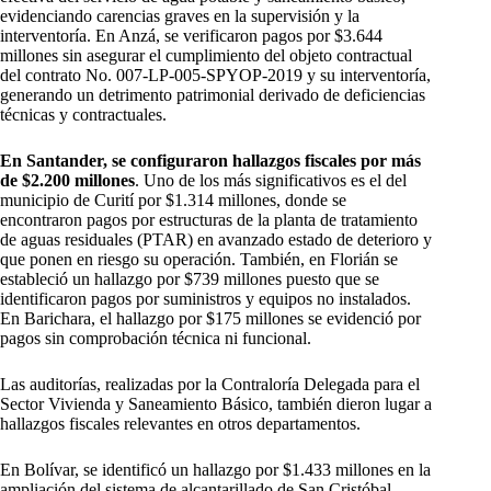
evidenciando carencias graves en la supervisión y la
interventoría. En Anzá, se verificaron pagos por $3.644
millones sin asegurar el cumplimiento del objeto contractual
del contrato No. 007-LP-005-SPYOP-2019 y su interventoría,
generando un detrimento patrimonial derivado de deficiencias
técnicas y contractuales.
En Santander, se configuraron hallazgos fiscales por más
de $2.200 millones
. Uno de los más significativos es el del
municipio de Curití por $1.314 millones, donde se
encontraron pagos por estructuras de la planta de tratamiento
de aguas residuales (PTAR) en avanzado estado de deterioro y
que ponen en riesgo su operación. También, en Florián se
estableció un hallazgo por $739 millones puesto que se
identificaron pagos por suministros y equipos no instalados.
En Barichara, el hallazgo por $175 millones se evidenció por
pagos sin comprobación técnica ni funcional.
Las auditorías, realizadas por la Contraloría Delegada para el
Sector Vivienda y Saneamiento Básico, también dieron lugar a
hallazgos fiscales relevantes en otros departamentos.
En Bolívar, se identificó un hallazgo por $1.433 millones en la
ampliación del sistema de alcantarillado de San Cristóbal,