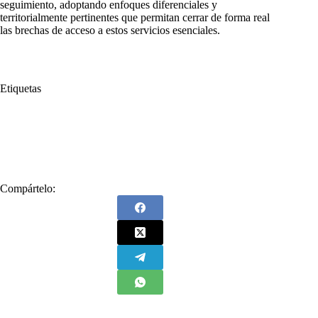
seguimiento, adoptando enfoques diferenciales y
territorialmente pertinentes que permitan cerrar de forma real
las brechas de acceso a estos servicios esenciales.
Etiquetas
#
agua
#
Contraloría
#
Contraloría General de la República
#
Hallazgos fiscales
#
PDA
#
Planes Departamentales de Agua
Compártelo: