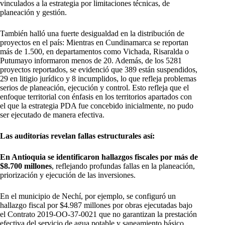
vinculados a la estrategia por limitaciones técnicas, de
planeación y gestión.
También halló una fuerte desigualdad en la distribución de
proyectos en el país: Mientras en Cundinamarca se reportan
más de 1.500, en departamentos como Vichada, Risaralda o
Putumayo informaron menos de 20. Además, de los 5281
proyectos reportados, se evidenció que 389 están suspendidos,
29 en litigio jurídico y 8 incumplidos, lo que refleja problemas
serios de planeación, ejecución y control. Esto refleja que el
enfoque territorial con énfasis en los territorios apartados con
el que la estrategia PDA fue concebido inicialmente, no pudo
ser ejecutado de manera efectiva.
Las auditorías revelan fallas estructurales así:
En Antioquia se identificaron hallazgos fiscales por más de
$8.700 millones
, reflejando profundas fallas en la planeación,
priorización y ejecución de las inversiones.
En el municipio de Nechí, por ejemplo, se configuró un
hallazgo fiscal por $4.987 millones por obras ejecutadas bajo
el Contrato 2019-OO-37-0021 que no garantizan la prestación
efectiva del servicio de agua potable y saneamiento básico,