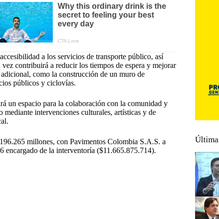
cesibilidad a los servicios de transporte público, así
u vez contribuirá a reducir los tiempos de espera y mejorar
a adicional, como la construcción de un muro de
ios públicos y ciclovías.
irá un espacio para la colaboración con la comunidad y
o mediante intervenciones culturales, artísticas y de
al.
Última
 $196.265 millones, con Pavimentos Colombia S.A.S. a
 encargado de la interventoría ($11.665.875.714).
ará
#
Mejorar la movilidad
#
movilidad
porte
#
Sur de Bogotá