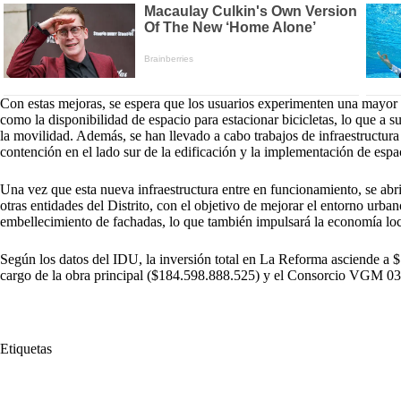
Con estas mejoras, se espera que los usuarios experimenten una mayor ac
como la disponibilidad de espacio para estacionar bicicletas, lo que a s
la movilidad. Además, se han llevado a cabo trabajos de infraestructur
contención en el lado sur de la edificación y la implementación de espac
Una vez que esta nueva infraestructura entre en funcionamiento, se abr
otras entidades del Distrito, con el objetivo de mejorar el entorno urban
embellecimiento de fachadas, lo que también impulsará la economía loc
Según los datos del IDU, la inversión total en La Reforma asciende a
cargo de la obra principal ($184.598.888.525) y el Consorcio VGM 036
Etiquetas
#
Alcalde de Bogotá
#
Bogotá
#
Carlos Fernando Galán
#
Inaugur
#
Patio Taller
#
Patio Taller La Reforma
#
Servicio Público de Trans