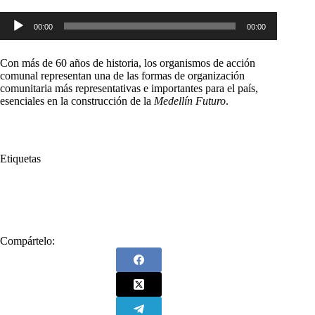
Reproductor
00:00
00:00
de
audio
Con más de 60 años de historia, los organismos de acción
comunal representan una de las formas de organización
comunitaria más representativas e importantes para el país,
esenciales en la construcción de la
Medellín Futuro
.
Etiquetas
#
Alcaldía de Medellín
#
Daniel Quintero
#
Daniel Quintero Calle
#
metro
Compártelo: