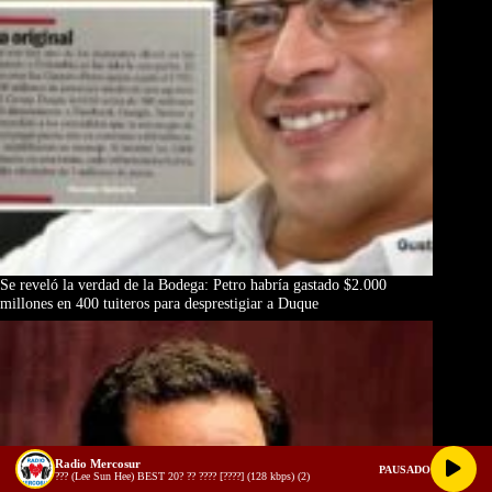
Se reveló la verdad de la Bodega: Petro habría gastado $2.000
millones en 400 tuiteros para desprestigiar a Duque
Radio Mercosur
PAUSADO
??? (Lee Sun Hee) BEST 20? ?? ???? [????] (128 kbps) (2)