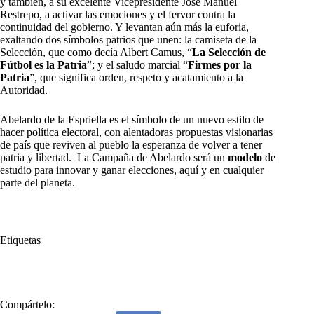
y también, a su excelente Vicepresidente José Manuel
Restrepo, a activar las emociones y el fervor contra la
continuidad del gobierno. Y levantan aún más la euforia,
exaltando dos símbolos patrios que unen: la camiseta de la
Selección, que como decía Albert Camus, “
La Selección de
Fútbol es la Patria
”; y el saludo marcial “
Firmes por la
Patria
”, que significa orden, respeto y acatamiento a la
Autoridad.
Abelardo de la Espriella es el símbolo de un nuevo estilo de
hacer política electoral, con alentadoras propuestas visionarias
de país que reviven al pueblo la esperanza de volver a tener
patria y libertad. La Campaña de Abelardo será un
modelo
de
estudio para innovar y ganar elecciones, aquí y en cualquier
parte del planeta.
Etiquetas
#
Luis Pérez Gutiérrez
Compártelo: