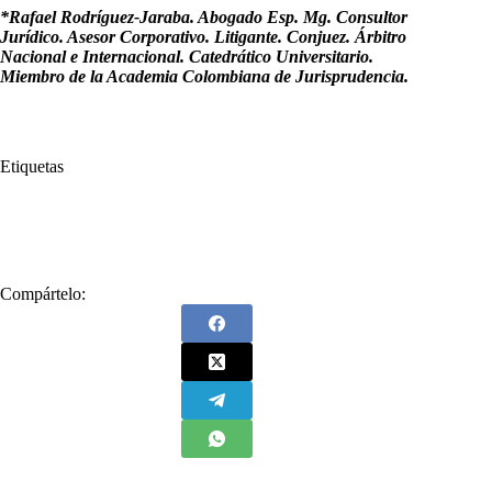
*Rafael Rodríguez-Jaraba. Abogado Esp. Mg. Consultor
Jurídico. Asesor Corporativo. Litigante. Conjuez. Árbitro
Nacional e Internacional. Catedrático Universitario.
Miembro de la Academia Colombiana de Jurisprudencia.
Etiquetas
#
amenaza
#
asedio
#
Constitución
#
Cortes
#
democracia
#
hostigamiento
#
Rafael Rodríguez Jaraba
Compártelo: