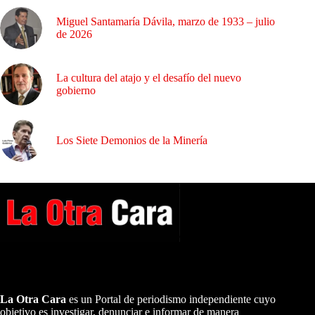
Miguel Santamaría Dávila, marzo de 1933 – julio
de 2026
La cultura del atajo y el desafío del nuevo
gobierno
Los Siete Demonios de la Minería
A NUESTROS LECTORES…
La Otra Cara
es un Portal de periodismo independiente cuyo
objetivo es investigar, denunciar e informar de manera