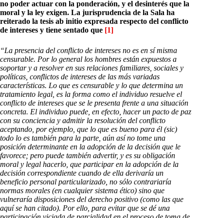
no poder actuar con la ponderación, y el desinterés que la
moral y la ley exigen. La jurisprudencia de la Sala ha
reiterado la tesis ab initio expresada respecto del conflicto
de intereses y tiene sentado que
[1]
“La presencia del conflicto de intereses no es en sí misma
censurable. Por lo general los hombres están expuestos a
soportar y a resolver en sus relaciones familiares, sociales y
políticas, conflictos de intereses de las más variadas
características. Lo que es censurable y lo que determina un
tratamiento legal, es la forma como el individuo resuelve el
conflicto de intereses que se le presenta frente a una situación
concreta. El individuo puede, en efecto, hacer un pacto de paz
con su conciencia y admitir la resolución del conflicto
aceptando, por ejemplo, que lo que es bueno para él (sic)
todo lo es también para la parte, aún así no tome una
posición determinante en la adopción de la decisión que le
favorece; pero puede también advertir, y es su obligación
moral y legal hacerlo, que participar en la adopción de la
decisión correspondiente cuando de ella derivaría un
beneficio personal particularizado, no sólo contrariaría
normas morales (en cualquier sistema ético) sino que
vulneraría disposiciones del derecho positivo (como las que
aquí se han citado). Por ello, para evitar que se dé una
participación viciada de parcialidad en el proceso de toma de