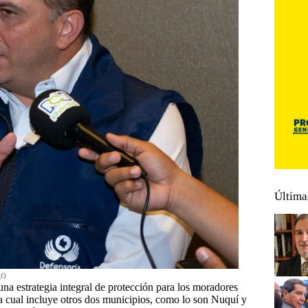
Última
go
na estrategia integral de protección para los moradores
la cual incluye otros dos municipios, como lo son Nuquí y