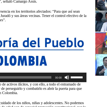
”, señaló Camargo Assis.
sencia en los territorios afectados: “Para que así sean
Juradó y sus áreas vecinas. Tener el control efectivo de la
es”.
Utiliza
00:00
las
teclas
o de activos ilícitos, y con ello, a todo el entramado de
de
 de perseguirlo y combatirlo es abrir la puerta para que
flecha
en Colombia.
arriba/abajo
para
 cuidado de los niños, niñas y adolescentes. No podemos
aumentar