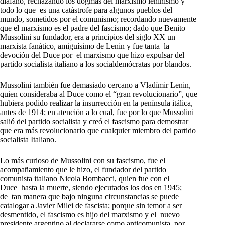
diáfano, rechazando los dogmas del marxismo leninismo y
todo lo que es una catástrofe para algunos pueblos del
mundo, sometidos por el comunismo; recordando nuevamente
que el marxismo es el padre del fascismo; dado que Benito
Mussolini su fundador, era a principios del siglo XX un
marxista fanático, amiguísimo de Lenin y fue tanta la
devoción del Duce por el marxismo que hizo expulsar del
partido socialista italiano a los socialdemócratas por blandos.
Mussolini también fue demasiado cercano a Vladímir Lenin,
quien consideraba al Duce como el “gran revolucionario”, que
hubiera podido realizar la insurrección en la península itálica,
antes de 1914; en atención a lo cual, fue por lo que Mussolini
salió del partido socialista y creó el fascismo para demostrar
que era más revolucionario que cualquier miembro del partido
socialista Italiano.
Lo más curioso de Mussolini con su fascismo, fue el
acompañamiento que le hizo, el fundador del partido
comunista italiano Nicola Bombacci, quien fue con el
Duce hasta la muerte, siendo ejecutados los dos en 1945;
de tan manera que bajo ninguna circunstancias se puede
catalogar a Javier Milei de fascista; porque sin temor a ser
desmentido, el fascismo es hijo del marxismo y el nuevo
presidente argentino al declararse como anticomunista, por