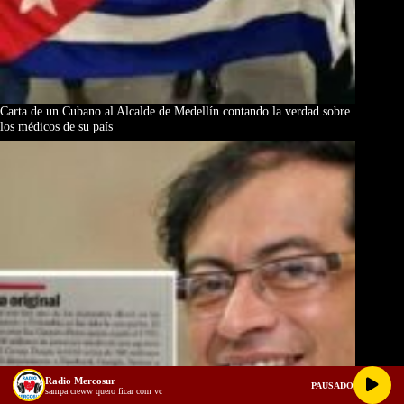
Carta de un Cubano al Alcalde de Medellín contando la verdad sobre
los médicos de su país
Radio Mercosur
PAUSADO
sampa creww quero ficar com vc