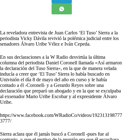
L
a reveladora entrevista de Juan Carlos ‘El Tuso’ Sierra a la
periodista Vicky Dávila revivió la polémica judicial entre los
senadores Álvaro Uribe Vélez e Iván Cepeda.
En sus declaraciones a la W Radio desvirtúa la última
columna del periodista Daniel Coronell llamada «Así armaron
la declaración del Tuso Sierra», en la que de manera velada
inducía a creer que ‘El Tuso’ Sierra lo había buscado en
Univisión el día 8 de mayo del año en curso y le había
contado a él -Coronell- y a Gerardo Reyes sobre una
declaración que preparó un abogado y en la que se exculpaba
al exsenador Mario Uribe Escobar y al expresidente Álvaro
Uribe.
https://www.facebook.com/WRadioCo/videos/192313198777
3777/
Sierra aclara que él jamás buscó a Coronell -pues fue al
contrario- y que el motivo de la reunión era que él escuchara