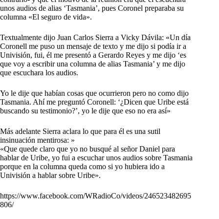
unos audios de alias ‘Tasmania’, pues Coronel preparaba su
columna «El seguro de vida».
Textualmente dijo Juan Carlos Sierra a Vicky Dávila: «Un día
Coronell me puso un mensaje de texto y me dijo si podía ir a
Univisión, fui, él me presentó a Gerardo Reyes y me dijo ‘es
que voy a escribir una columna de alias Tasmania’ y me dijo
que escuchara los audios.
Yo le dije que habían cosas que ocurrieron pero no como dijo
Tasmania. Ahí me preguntó Coronell: ‘¿Dicen que Uribe está
buscando su testimonio?’, yo le dije que eso no era así»
Más adelante Sierra aclara lo que para él es una sutil
insinuación mentirosa: »
«Que quede claro que yo no busqué al señor Daniel para
hablar de Uribe, yo fui a escuchar unos audios sobre Tasmania
porque en la columna queda como si yo hubiera ido a
Univisión a hablar sobre Uribe».
https://www.facebook.com/WRadioCo/videos/246523482695
806/