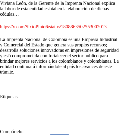
Viviana León, de la Gerente de la Imprenta Nacional explica
la labor de esta entidad estatal en la elaboración de dichas
cédulas…
https://x.com/SixtoPinto6/status/1808863502553002013
La Imprenta Nacional de Colombia es una Empresa Industrial
y Comercial del Estado que genera sus propios recursos;
desarrolla soluciones innovadoras en impresiones de seguridad
y está comprometida con fortalecer el sector público para
brindar mejores servicios a los colombianos y colombianas. La
entidad continuará informándole al país los avances de este
trámite.
Etiquetas
#
Avanza
#
Cédulas
#
Cédulas de extranjería
#
Imprenta Nacional
#
Impresión
Compártelo: