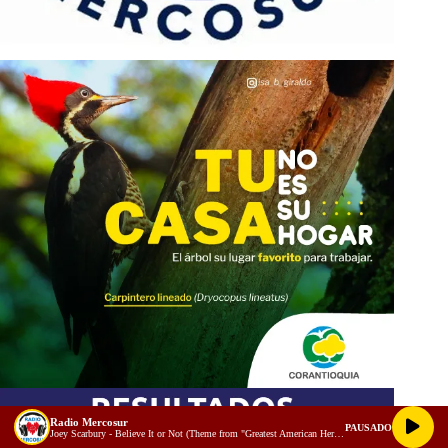
Radio Mercosur
PAUSADO
Joey Scarbury - Believe It or Not (Theme from "Greatest American Hero")