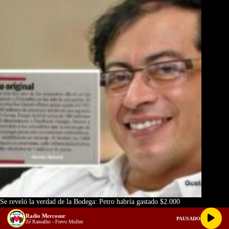
Se reveló la verdad de la Bodega: Petro habría gastado $2.000
millones en 400 tuiteros para desprestigiar a Duque
Radio Mercosur
PAUSADO
Zé Ramalho - Frevo Mulher