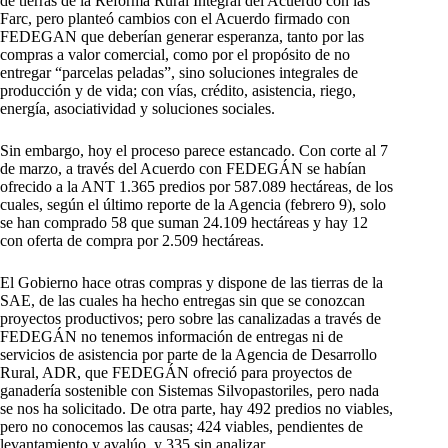
de tierras de la Reforma Rural Integral del Acuerdo con las
Farc, pero planteó cambios con el Acuerdo firmado con
FEDEGAN que deberían generar esperanza, tanto por las
compras a valor comercial, como por el propósito de no
entregar “parcelas peladas”, sino soluciones integrales de
producción y de vida; con vías, crédito, asistencia, riego,
energía, asociatividad y soluciones sociales.
Sin embargo, hoy el proceso parece estancado. Con corte al 7
de marzo, a través del Acuerdo con FEDEGÁN se habían
ofrecido a la ANT 1.365 predios por 587.089 hectáreas, de los
cuales, según el último reporte de la Agencia (febrero 9), solo
se han comprado 58 que suman 24.109 hectáreas y hay 12
con oferta de compra por 2.509 hectáreas.
El Gobierno hace otras compras y dispone de las tierras de la
SAE, de las cuales ha hecho entregas sin que se conozcan
proyectos productivos; pero sobre las canalizadas a través de
FEDEGÁN no tenemos información de entregas ni de
servicios de asistencia por parte de la Agencia de Desarrollo
Rural, ADR, que FEDEGÁN ofreció para proyectos de
ganadería sostenible con Sistemas Silvopastoriles, pero nada
se nos ha solicitado. De otra parte, hay 492 predios no viables,
pero no conocemos las causas; 424 viables, pendientes de
levantamiento y avalúo, y 335 sin analizar.