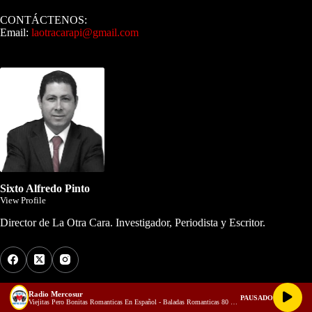
CONTÁCTENOS:
Email:
laotracarapi@gmail.com
Dirigida por Sixto Alfredo Pinto
Sixto Alfredo Pinto
View Profile
Director de La Otra Cara. Investigador, Periodista y Escritor.
Los Más Comentados
Radio Mercosur
PAUSADO
Viejitas Pero Bonitas Romanticas En Español - Baladas Romanticas 80 90 - Musica Romantica en Español