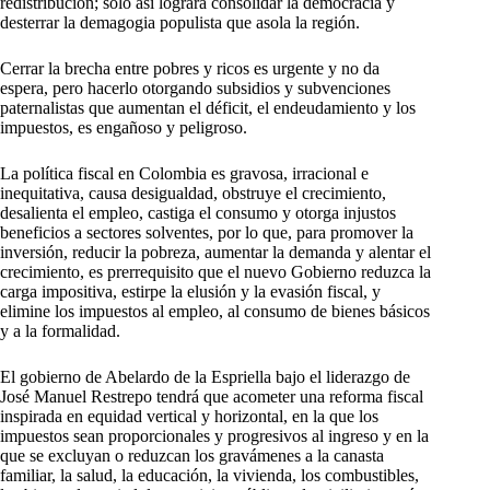
redistribución; solo así logrará consolidar la democracia y
desterrar la demagogia populista que asola la región.
Cerrar la brecha entre pobres y ricos es urgente y no da
espera, pero hacerlo otorgando subsidios y subvenciones
paternalistas que aumentan el déficit, el endeudamiento y los
impuestos, es engañoso y peligroso.
La política fiscal en Colombia es gravosa, irracional e
inequitativa, causa desigualdad, obstruye el crecimiento,
desalienta el empleo, castiga el consumo y otorga injustos
beneficios a sectores solventes, por lo que, para promover la
inversión, reducir la pobreza, aumentar la demanda y alentar el
crecimiento, es prerrequisito que el nuevo Gobierno reduzca la
carga impositiva, estirpe la elusión y la evasión fiscal, y
elimine los impuestos al empleo, al consumo de bienes básicos
y a la formalidad.
El gobierno de Abelardo de la Espriella bajo el liderazgo de
José Manuel Restrepo tendrá que acometer una reforma fiscal
inspirada en equidad vertical y horizontal, en la que los
impuestos sean proporcionales y progresivos al ingreso y en la
que se excluyan o reduzcan los gravámenes a la canasta
familiar, la salud, la educación, la vivienda, los combustibles,