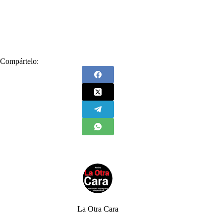
#
Educación
#
Gobierno
#
Imperativo
#
Nuevo Gobierno
#
Rafael Rodríguez Jaraba
#
Reformar
#
Reformar la educación
Compártelo:
La Otra Cara