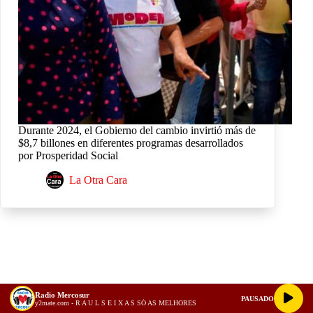
Durante 2024, el Gobierno del cambio invirtió más de
$8,7 billones en diferentes programas desarrollados
por Prosperidad Social
La Otra Cara
Radio Mercosur
PAUSADO
y2mate.com - R A U L S E I X A S SÓ AS MELHORES