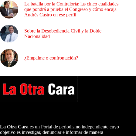
La batalla por la Contraloría: las cinco cualidades
que pondrá a prueba el Congreso y cómo encaja
Andrés Castro en ese perfil
Sobre la Desobediencia Civil y la Doble
Nacionalidad
¿Empalme o confrontación?
A NUESTROS LECTORES…
La Otra Cara
es un Portal de periodismo independiente cuyo
objetivo es investigar, denunciar e informar de manera