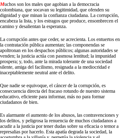
M
uchos son los males que agobian a la democracia
colombiana, que socavan su legitimidad, que ofenden su
dignidad y que minan la confianza ciudadana. La corrupción,
encabeza la lista, y los estragos que produce, ensombrecen el
camino y desalientan la esperanza.
La corrupción antes que ceder, se acrecienta. Los entuertos en
la contratación pública aumentan; las componendas se
apoltronan en los despachos públicos; algunas autoridades se
venden; la justicia actúa con pasmosa lentitud; la impunidad
prospera; y, todo, ante la mirada tolerante de una sociedad
silente, amiga del facilismo, resignada a la mediocridad e
inaceptablemente neutral ante el delito.
Que nadie se equivoque, el cáncer de la corrupción, es
consecuencia directa del fracaso rotundo de nuestro sistema
educativo, eficiente para informar, más no para formar
ciudadanos de bien.
Es alarmante el aumento de los abusos, las contravenciones y
los delitos, y peligrosa la renuencia de muchos ciudadanos a
acudir a la justicia por tener dudas sobre su eficacia o temor a
represalias por hacerlo. Esta apatía degrada la sociedad, la
acostumbra a la villanía y, perpetúa la violencia y el