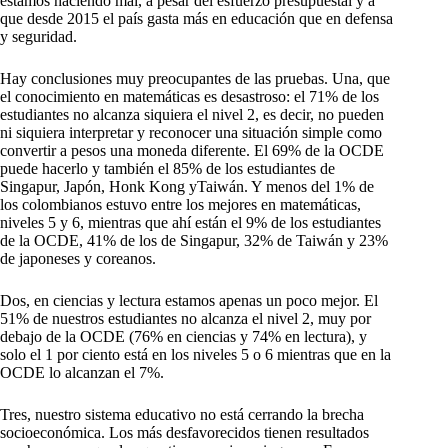
estamos haciendo mal, a pesar del esfuerzo presupuestal y a
que desde 2015 el país gasta más en educación que en defensa
y seguridad.
Hay conclusiones muy preocupantes de las pruebas. Una, que
el conocimiento en matemáticas es desastroso: el 71% de los
estudiantes no alcanza siquiera el nivel 2, es decir, no pueden
ni siquiera interpretar y reconocer una situación simple como
convertir a pesos una moneda diferente. El 69% de la OCDE
puede hacerlo y también el 85% de los estudiantes de
Singapur, Japón, Honk Kong yTaiwán. Y menos del 1% de
los colombianos estuvo entre los mejores en matemáticas,
niveles 5 y 6, mientras que ahí están el 9% de los estudiantes
de la OCDE, 41% de los de Singapur, 32% de Taiwán y 23%
de japoneses y coreanos.
Dos, en ciencias y lectura estamos apenas un poco mejor. El
51% de nuestros estudiantes no alcanza el nivel 2, muy por
debajo de la OCDE (76% en ciencias y 74% en lectura), y
solo el 1 por ciento está en los niveles 5 o 6 mientras que en la
OCDE lo alcanzan el 7%.
Tres, nuestro sistema educativo no está cerrando la brecha
socioeconómica. Los más desfavorecidos tienen resultados