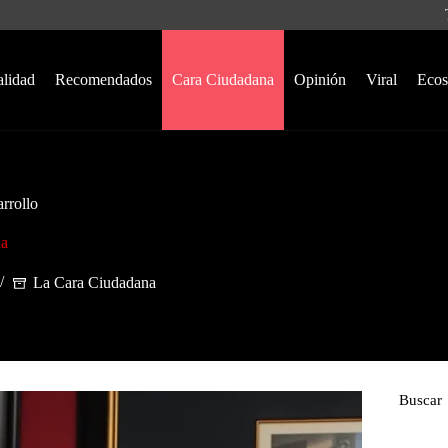
alidad
Recomendados
Cara Ciudadana
Opinión
Viral
Ecos
rrollo
na
La Cara Ciudadana
Buscar