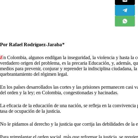
Por Rafael Rodríguez-Jaraba
*
E
n Colombia, algunos endilgan la inseguridad, la violencia y hasta la c
verdadero origen del problema, es la precaria Educación, y, además, que
medios para prevenir, conjurar y reprender la indisciplina ciudadana, la 
quebrantamiento del régimen legal.
En los países desarrollados las cortes y las prisiones permanecen casi
del orden y la ley; en Colombia, congestionadas y hacinadas.
La eficacia de la educación de una nación, se refleja en la convivencia 
tasa de ocupación de la justicia.
No le pidamos al derecho y la justicia que corrija las debilidades de la 
Para reimplantar el orden social, más que reformar la justicia, se requi