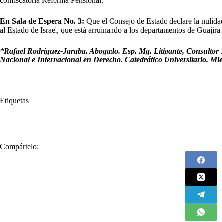
confiscatoria Reforma Pensional.
En Sala de Espera No. 3:
Que el Consejo de Estado declare la nulida
al Estado de Israel, que está arruinando a los departamentos de Guajir
*Rafael Rodríguez-Jaraba. Abogado. Esp. Mg. Litigante, Consultor J
Nacional e Internacional en Derecho. Catedrático Universitario. M
Etiquetas
#
desarrollo
#
Educación
#
Rafael Rodríguez Jaraba
#
seguridad
Compártelo: