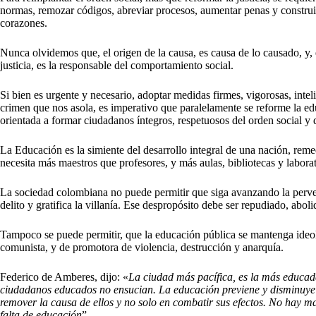
normas, remozar códigos, abreviar procesos, aumentar penas y construir
corazones.
Nunca olvidemos que, el origen de la causa, es causa de lo causado, y, 
justicia, es la responsable del comportamiento social.
Si bien es urgente y necesario, adoptar medidas firmes, vigorosas, intel
crimen que nos asola, es imperativo que paralelamente se reforme la e
orientada a formar ciudadanos íntegros, respetuosos del orden social y d
La Educación es la simiente del desarrollo integral de una nación, reme
necesita más maestros que profesores, y más aulas, bibliotecas y laborato
La sociedad colombiana no puede permitir que siga avanzando la perve
delito y gratifica la villanía. Ese despropósito debe ser repudiado, abol
Tampoco se puede permitir, que la educación pública se mantenga ideol
comunista, y de promotora de violencia, destrucción y anarquía.
Federico de Amberes, dijo: «
La ciudad más pacífica, es la más educad
ciudadanos educados no ensucian. La educación previene y disminuye 
remover la causa de ellos y no solo en combatir sus efectos.
No hay may
falta de educación
”.