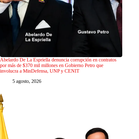
Abelardo De La Espriella denuncia corrupción en contratos
por más de $370 mil millones en Gobierno Petro que
involucra a MinDefensa, UNP y CENIT
5 agosto, 2026