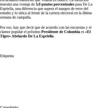
muestra una ventaja de
3,9 puntos porcentuales
para De La
Espriella, una diferencia que supera el margen de error del
estudio y lo ubica al frente de la carrera electoral en la última
semana de campaña.
Por eso, hay que decir que de acuerdo con las encuestas y el
clamor popular el próximo
Presidente de Colombia
es
«El
Tigre» Abelardo De La Espriella
.
Etiquetas
#
Abelardo De La Espriella
#
Atlas
#
AtlasIntel
#
Centro Nacional de Consultoría
#
CNC
#
Encuestadora
#
Encuestas
#
Escogió
#
futuro
#
Gente
#
Guarumo
#
GuarumoEcoanalítica
#
Iván Cepeda
#
Presidente
#
Presidente de Colombia
#
Próximo
#
pueblo
#
Sondeos
Compártelo: