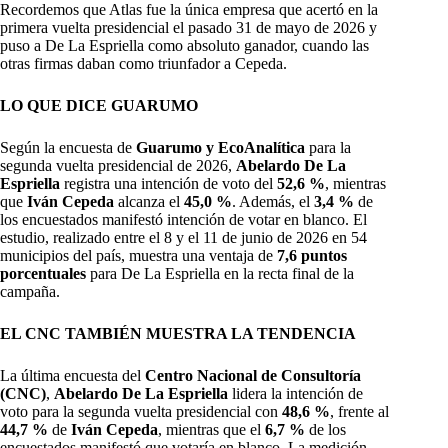
Recordemos que Atlas fue la única empresa que acertó en la
primera vuelta presidencial el pasado 31 de mayo de 2026 y
puso a De La Espriella como absoluto ganador, cuando las
otras firmas daban como triunfador a Cepeda.
LO QUE DICE GUARUMO
Según la encuesta de
Guarumo y EcoAnalítica
para la
segunda vuelta presidencial de 2026,
Abelardo De La
Espriella
registra una intención de voto del
52,6 %
, mientras
que
Iván Cepeda
alcanza el
45,0 %
. Además, el
3,4 %
de
los encuestados manifestó intención de votar en blanco. El
estudio, realizado entre el 8 y el 11 de junio de 2026 en 54
municipios del país, muestra una ventaja de
7,6 puntos
porcentuales
para De La Espriella en la recta final de la
campaña.
EL CNC TAMBIÉN MUESTRA LA TENDENCIA
La última encuesta del
Centro Nacional de Consultoría
(CNC)
,
Abelardo De La Espriella
lidera la intención de
voto para la segunda vuelta presidencial con
48,6 %
, frente al
44,7 %
de
Iván Cepeda
, mientras que el
6,7 %
de los
encuestados manifestó que votaría en blanco. La medición