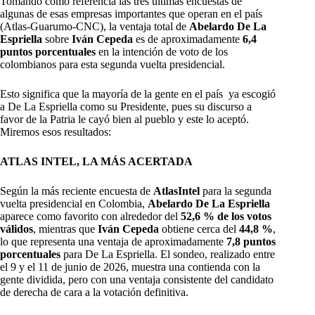
Tomando como referencia las tres últimas encuestas de
algunas de esas empresas importantes que operan en el país
(Atlas-Guarumo-CNC), la ventaja total de
Abelardo De La
Espriella
sobre
Iván Cepeda
es de aproximadamente
6,4
puntos porcentuales
en la intención de voto de los
colombianos para esta segunda vuelta presidencial.
Esto significa que la mayoría de la gente en el país ya escogió
a De La Espriella como su Presidente, pues su discurso a
favor de la Patria le cayó bien al pueblo y este lo aceptó.
Miremos esos resultados:
ATLAS INTEL, LA MÁS ACERTADA
Según la más reciente encuesta de
AtlasIntel
para la segunda
vuelta presidencial en Colombia,
Abelardo De La Espriella
aparece como favorito con alrededor del
52,6 % de los votos
válidos
, mientras que
Iván Cepeda
obtiene cerca del
44,8 %
,
lo que representa una ventaja de aproximadamente
7,8 puntos
porcentuales
para De La Espriella. El sondeo, realizado entre
el 9 y el 11 de junio de 2026, muestra una contienda con la
gente dividida, pero con una ventaja consistente del candidato
de derecha de cara a la votación definitiva.