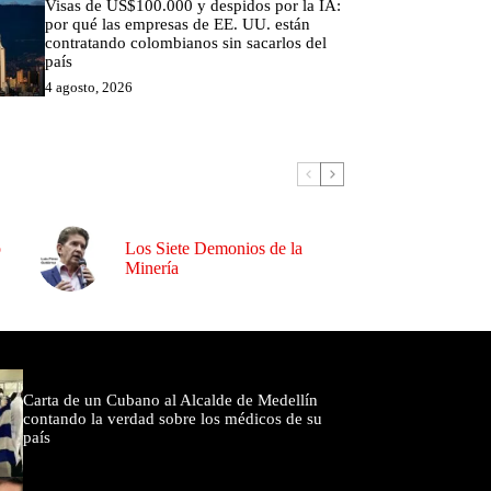
Visas de US$100.000 y despidos por la IA:
por qué las empresas de EE. UU. están
contratando colombianos sin sacarlos del
país
4 agosto, 2026
o
Los Siete Demonios de la
Minería
omentados
Carta de un Cubano al Alcalde de Medellín
contando la verdad sobre los médicos de su
país