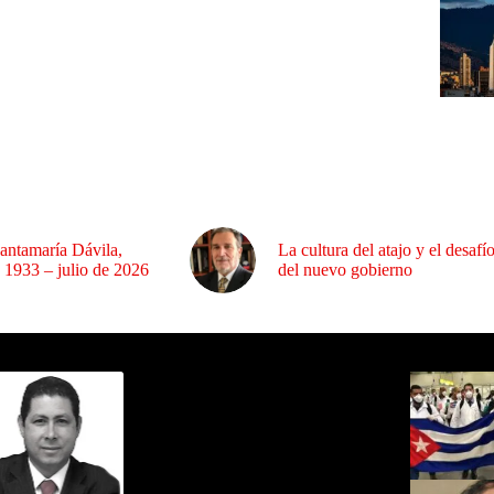
antamaría Dávila,
La cultura del atajo y el desafí
 1933 – julio de 2026
del nuevo gobierno
ida por Sixto Alfredo Pinto
Los Más C