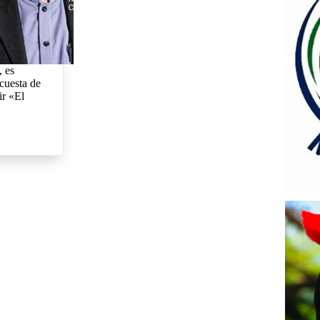
, es
cuesta de
r «El