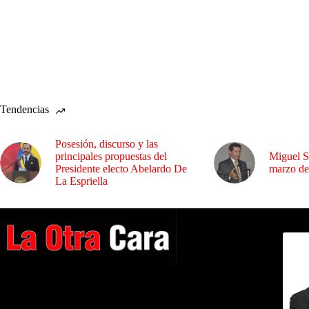
Tendencias
Posesión, discurso y las
principales propuestas del
Miguel S
Presidente electo Abelardo De
marzo de
La Espriella
Dirig
A NUESTROS LECTORES…