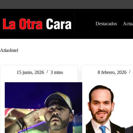
Saltar
al
contenido
Destacados
Actu
AtlasIntel
15 junio, 2026
3 mins
8 febrero, 2026