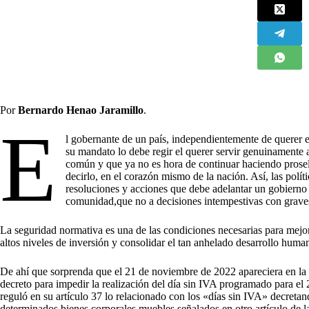
Por
Bernardo Henao Jaramillo
.
E
l gobernante de un país, independientemente de querer e
su mandato lo debe regir el querer servir genuinamente 
común y que ya no es hora de continuar haciendo proseli
decirlo, en el corazón mismo de la nación. Así, las polít
resoluciones y acciones que debe adelantar un gobierno p
comunidad,que no a decisiones intempestivas con graves
La seguridad normativa es una de las condiciones necesarias para mejora
altos niveles de inversión y consolidar el tan anhelado desarrollo huma
De ahí que sorprenda que el 21 de noviembre de 2022 apareciera en l
decreto para impedir la realización del día sin IVA programado para el
reguló en su artículo 37 lo relacionado con los «días sin IVA» decretan
determinados bienes corporales muebles señalados en otro artículo de la