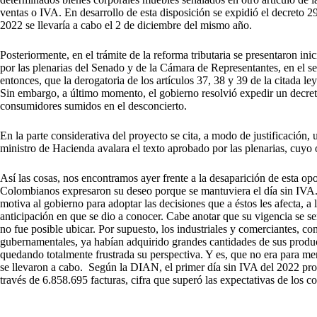
ventas o IVA. En desarrollo de esta disposición se expidió el decreto 29
2022 se llevaría a cabo el 2 de diciembre del mismo año.
Posteriormente, en el trámite de la reforma tributaria se presentaron in
por las plenarias del Senado y de la Cámara de Representantes, en el s
entonces, que la derogatoria de los artículos 37, 38 y 39 de la citada l
Sin embargo, a último momento, el gobierno resolvió expedir un decret
consumidores sumidos en el desconcierto.
En la parte considerativa del proyecto se cita, a modo de justificación
ministro de Hacienda avalara el texto aprobado por las plenarias, cuyo o
Así las cosas, nos encontramos ayer frente a la desaparición de esta op
Colombianos expresaron su deseo porque se mantuviera el día sin IVA. 
motiva al gobierno para adoptar las decisiones que a éstos les afecta, a
anticipación en que se dio a conocer. Cabe anotar que su vigencia se señ
no fue posible ubicar. Por supuesto, los industriales y comerciantes, con
gubernamentales, ya habían adquirido grandes cantidades de sus produc
quedando totalmente frustrada su perspectiva. Y es, que no era para men
se llevaron a cabo. Según la DIAN, el primer día sin IVA del 2022 prod
través de 6.858.695 facturas, cifra que superó las expectativas de los c