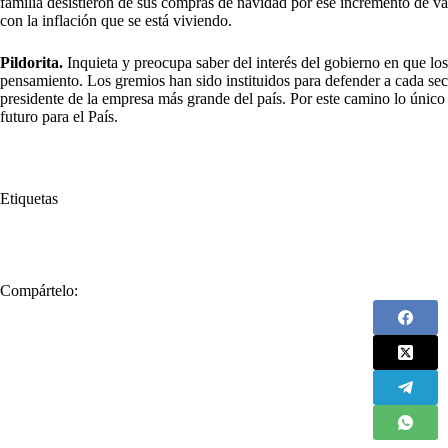
familia desistieron de sus compras de navidad por ese incremento de va
con la inflación que se está viviendo.
Pildorita.
Inquieta y preocupa saber del interés del gobierno en que los
pensamiento. Los gremios han sido instituidos para defender a cada sec
presidente de la empresa más grande del país. Por este camino lo único 
futuro para el País.
Etiquetas
#
DIAN
#
Gobierno
Compártelo: