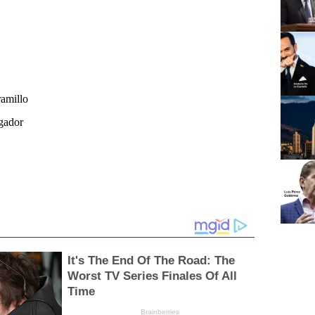
amillo
gador