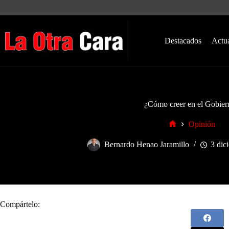
Saltar
al
contenido
Destacados
Actu
¿Cómo creer en el Gobier
Opinión
Inicio
Bernardo Henao Jaramillo
3 dic
Compártelo: