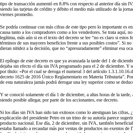
tipo de transacción aumentó en 8.8% con respecto al anterior día sin
siendo las tarjetas de crédito y débito el medio más utilizado de la jo
viernes promedio.
Se podría continuar con más cifras de este tipo pero lo importante es en 
causa tanto a los compradores como a los vendedores. Se trata aquí, no 
legítima, más aún si en el texto del decreto se lee “no es claro si estos 
términos de sus mayores beneficios frente a sus posibles costos”. Si no h
dieran nitidez a la decisión, que no “apresuradamente” eliminar esa oc
El epílogo de este decreto es que ya avanzada la tarde del 1 de diciemb
dejaba sin efecto el día sin IVA programado para el 2 de diciembre. Y 
por título: «Por el cual se deroga el numeral 3 del artículo 1.3.1.10.16.d
decreto 1625 de 2016 Único Reglamentario en Materia Tributaria”. Por 
de esta naturaleza jamás podrá derogar una ley superior como se deduc
Y se conoció solamente el día 1 de diciembre, a altas horas de la tarde, 
siendo posible allegar, por parte de los accionantes, ese decreto.
Si los días sin IVA han sido tan exitosos como lo atestiguan las cifras,
explicación del presidente Petro en un trino de su autoría parece sugeri
producto nacional. Ese día, 2 de diciembre, sin IVA, también beneficiaba
estaba llamado a recaudar más por ventas de productos no exentos de I