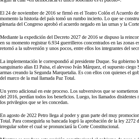
El 24 de noviembre de 2016 se firmó en el Teatro Colón el Acuerdo de P
momento la historia del país tomó un rumbo incierto. Lo que se constr
plenaria del Congreso aprobó el acuerdo negado en las urnas y la Corte 
Mediante la expedición del Decreto 2027 de 2016 se dispuso la reinco
en su momento registrar 6.934 guerrilleros concentrados en las zonas e
retornó a la subversión y unos pocos, entre ellos los integrantes del sec
La implementación le correspondió al presidente Duque. Su gobierno hiz
sanguinario alias El Paisa, el alevoso Iván Márquez, el supuesto ciego
armas creando la Segunda Marquetalia. Es con ellos con quienes el gobi
del marco de la mal llamada Paz Total.
Un yerro adicional en este proceso. Los subversivos que se sometiero
del 2016, perdían todos los beneficios. Luego, los llamados disidentes
los privilegios que se les concedan.
En agosto de 2022 Petro llega al poder y gran parte del muy promocio
Total. Para conseguirla su bancada logró la aprobación de la ley 2272
irregular sobre el cual se pronunciará la Corte Constitucional.