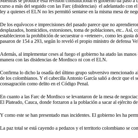
Mientras se produce esta revisión constitucional el gobierno da paso a
curso a más del seguido con las Farc (disidencias) el adelantado con e
ley a quienes el ELN no les permitió sentarse en la misma mesa de nego
De los equívocos e imprecisiones del pasado parece que no aprendieron 
desplazados, homicidios, extorsiones, toma de poblaciones, etc.. Así, c
establecieron la prohibición de secuestrar o «retener», como les gusta d
pasaron de 154 a 293, según lo reveló el propio ministro de defensa Ve
Además, al implementar ceses al fuego el gobierno ha atado las manos 
manera con las disidencias de Mordisco ni con el ELN.
Confirma lo dicho la osadía del último grupo subversivo mencionado al 
de los colombianos. Y el cabecilla Antonio García salió a decir que el 
consagración como delito en el Código Penal.
En cuanto a las Farc de Mordisco se levantaron de la mesa de negocia
El Plateado, Cauca, donde forzaron a la población a sacar al ejército de
Y como este se han presentado mas incidentes. El gobierno les ha perm
La paz total se está cayendo a pedazos y el territorio colombiano se 