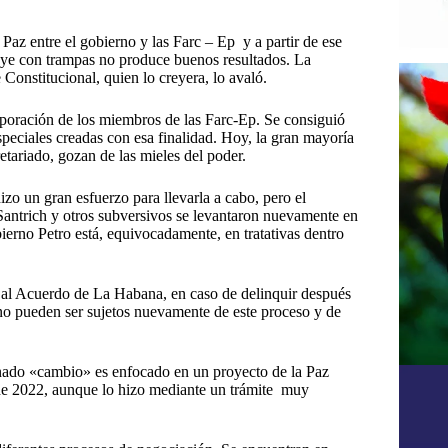
az entre el gobierno y las Farc – Ep y a partir de ese
uye con trampas no produce buenos resultados. La
Constitucional, quien lo creyera, lo avaló.
rporación de los miembros de las Farc-Ep. Se consiguió
speciales creadas con esa finalidad. Hoy, la gran mayoría
retariado, gozan de las mieles del poder.
o un gran esfuerzo para llevarla a cabo, pero el
 Santrich y otros subversivos se levantaron nuevamente en
erno Petro está, equivocadamente, en tratativas dentro
n al Acuerdo de La Habana, en caso de delinquir después
 no pueden ser sujetos nuevamente de este proceso y de
nado «cambio» es enfocado en un proyecto de la Paz
 de 2022, aunque lo hizo mediante un trámite muy