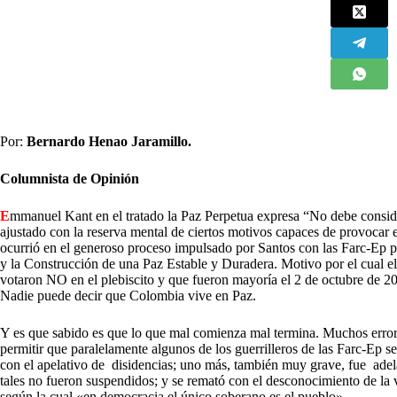
Por:
Bernardo Henao Jaramillo.
Columnista de Opinión
E
mmanuel Kant en el tratado la Paz Perpetua expresa “No debe consid
ajustado con la reserva mental de ciertos motivos capaces de provocar e
ocurrió en el generoso proceso impulsado por Santos con las Farc-Ep p
y la Construcción de una Paz Estable y Duradera. Motivo por el cual el
votaron NO en el plebiscito y que fueron mayoría el 2 de octubre de 201
Nadie puede decir que Colombia vive en Paz.
Y es que sabido es que lo que mal comienza mal termina. Muchos errores
permitir que paralelamente algunos de los guerrilleros de las Farc-Ep s
con el apelativo de disidencias; uno más, también muy grave, fue adel
tales no fueron suspendidos; y se remató con el desconocimiento de la 
según la cual «en democracia el único soberano es el pueblo».