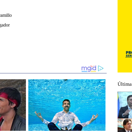
amillo
gador
Última