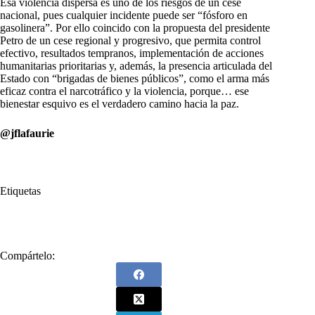
Esa violencia dispersa es uno de los riesgos de un cese
nacional, pues cualquier incidente puede ser “fósforo en
gasolinera”. Por ello coincido con la propuesta del presidente
Petro de un cese regional y progresivo, que permita control
efectivo, resultados tempranos, implementación de acciones
humanitarias prioritarias y, además, la presencia articulada del
Estado con “brigadas de bienes públicos”, como el arma más
eficaz contra el narcotráfico y la violencia, porque… ese
bienestar esquivo es el verdadero camino hacia la paz.
@jflafaurie
Etiquetas
#
cese al fuego
#
ELN
#
Fuerza Pública
#
paz
Compártelo: