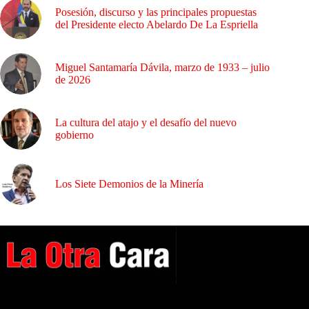
Posesión, discurso y las principales propuestas
del Presidente electo Abelardo De La Espriella
Miguel Santamaría Dávila, marzo de 1933 – julio
de 2026
La cultura del atajo y el desafío del nuevo
gobierno
Los Siete Demonios de la Minería