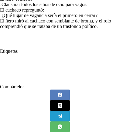
-Clausurar todos los sitios de ocio para vagos.
El cachaco repreguntó:
-¿Qué lugar de vagancia sería el primero en cerrar?
El ñero miró al cachaco con semblante de broma, y el rolo
comprendió que se trataba de un trasfondo político.
Etiquetas
#
Cachacos
#
Costeños
#
Costeños y Cachacos
#
Diferencias
Compártelo: