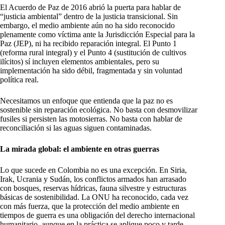
El Acuerdo de Paz de 2016 abrió la puerta para hablar de
“justicia ambiental” dentro de la justicia transicional. Sin
embargo, el medio ambiente aún no ha sido reconocido
plenamente como víctima ante la Jurisdicción Especial para la
Paz (JEP), ni ha recibido reparación integral. El Punto 1
(reforma rural integral) y el Punto 4 (sustitución de cultivos
ilícitos) sí incluyen elementos ambientales, pero su
implementación ha sido débil, fragmentada y sin voluntad
política real.
Necesitamos un enfoque que entienda que la paz no es
sostenible sin reparación ecológica. No basta con desmovilizar
fusiles si persisten las motosierras. No basta con hablar de
reconciliación si las aguas siguen contaminadas.
La mirada global: el ambiente en otras guerras
Lo que sucede en Colombia no es una excepción. En Siria,
Irak, Ucrania y Sudán, los conflictos armados han arrasado
con bosques, reservas hídricas, fauna silvestre y estructuras
básicas de sostenibilidad. La ONU ha reconocido, cada vez
con más fuerza, que la protección del medio ambiente en
tiempos de guerra es una obligación del derecho internacional
humanitario, aunque en la práctica se aplique poco y tarde.