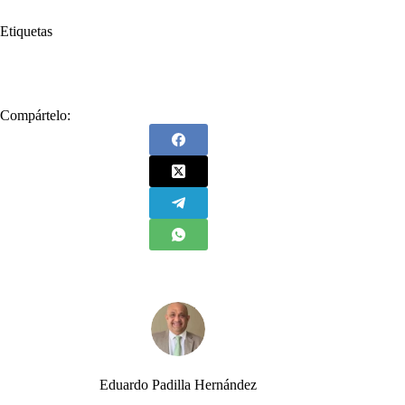
Etiquetas
#
guerra
#
medio ambiente
#
Víctima silenciosa
Compártelo:
Eduardo Padilla Hernández