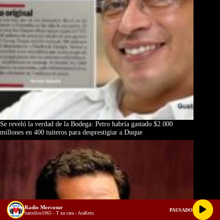
Se reveló la verdad de la Bodega: Petro habría gastado $2.000
millones en 400 tuiteros para desprestigiar a Duque
Radio Mercosur
PAUSADO
barcellos1965 - T na cara - AraKetu