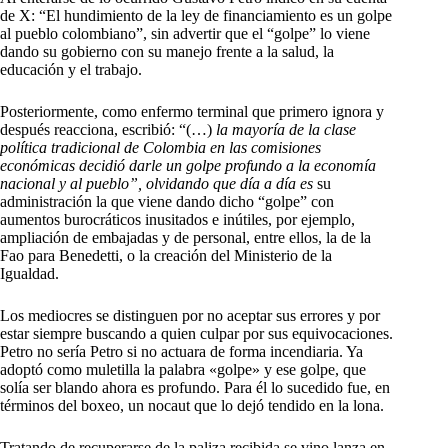
de X: “El hundimiento de la ley de financiamiento es un golpe
al pueblo colombiano”, sin advertir que el “golpe” lo viene
dando su gobierno con su manejo frente a la salud, la
educación y el trabajo.
Posteriormente, como enfermo terminal que primero ignora y
después reacciona, escribió: “(…)
la mayoría de la clase
política tradicional de Colombia en las comisiones
económicas decidió darle un golpe profundo a la economía
nacional y al pueblo”, olvidando que día a día es
su
administración la que viene dando dicho “golpe” con
aumentos burocráticos inusitados e inútiles, por ejemplo,
ampliación de embajadas y de personal, entre ellos, la de la
Fao para Benedetti, o la creación del Ministerio de la
Igualdad.
Los mediocres se distinguen por no aceptar sus errores y por
estar siempre buscando a quien culpar por sus equivocaciones.
Petro no sería Petro si no actuara de forma incendiaria. Ya
adoptó como muletilla la palabra «golpe» y ese golpe, que
solía ser blando ahora es profundo. Para él lo sucedido fue, en
términos del boxeo, un nocaut que lo dejó tendido en la lona.
Tratando de recuperarse de la paliza recibida se vino lanza en