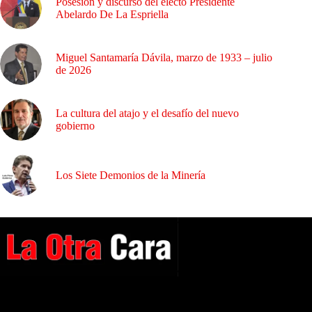
Posesión y discurso del electo Presidente
Abelardo De La Espriella
Miguel Santamaría Dávila, marzo de 1933 – julio
de 2026
La cultura del atajo y el desafío del nuevo
gobierno
Los Siete Demonios de la Minería
A NUESTROS LECTORES…