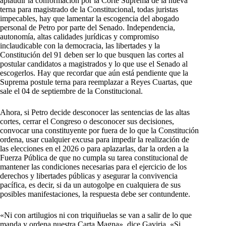
aplaudir la conformación por la Corte Suprema de la nueva
terna para magistrado de la Constitucional, todas juristas
impecables, hay que lamentar la escogencia del abogado
personal de Petro por parte del Senado. Independencia,
autonomía, altas calidades jurídicas y compromiso
inclaudicable con la democracia, las libertades y la
Constitución del 91 deben ser lo que busquen las cortes al
postular candidatos a magistrados y lo que use el Senado al
escogerlos. Hay que recordar que aún está pendiente que la
Suprema postule terna para reemplazar a Reyes Cuartas, que
sale el 04 de septiembre de la Constitucional.
Ahora, si Petro decide desconocer las sentencias de las altas
cortes, cerrar el Congreso o desconocer sus decisiones,
convocar una constituyente por fuera de lo que la Constitución
ordena, usar cualquier excusa para impedir la realización de
las elecciones en el 2026 o para aplazarlas, dar la orden a la
Fuerza Pública de que no cumpla su tarea constitucional de
mantener las condiciones necesarias para el ejercicio de los
derechos y libertades públicas y asegurar la convivencia
pacífica, es decir, si da un autogolpe en cualquiera de sus
posibles manifestaciones, la respuesta debe ser contundente.
«Ni con artilugios ni con triquiñuelas se van a salir de lo que
manda y ordena nuestra Carta Magna», dice Gaviria. «Si