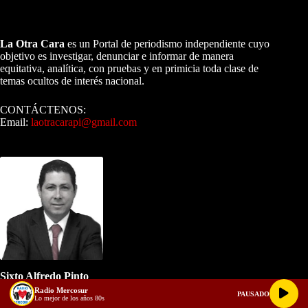
A NUESTROS LECTORES…
La Otra Cara
es un Portal de periodismo independiente cuyo
objetivo es investigar, denunciar e informar de manera
equitativa, analítica, con pruebas y en primicia toda clase de
temas ocultos de interés nacional.
CONTÁCTENOS:
Email:
laotracarapi@gmail.com
Dirigida por Sixto Alfredo Pinto
Sixto Alfredo Pinto
View Profile
Radio Mercosur
PAUSADO
Lo mejor de los años 80s