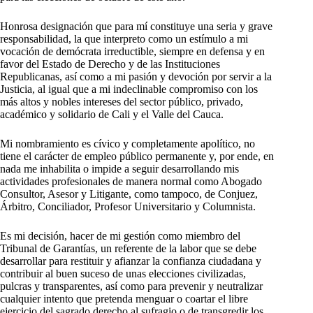
Honrosa designación que para mí constituye una seria y grave
responsabilidad, la que interpreto como un estímulo a mi
vocación de demócrata irreductible, siempre en defensa y en
favor del Estado de Derecho y de las Instituciones
Republicanas, así como a mi pasión y devoción por servir a la
Justicia, al igual que a mi indeclinable compromiso con los
más altos y nobles intereses del sector público, privado,
académico y solidario de Cali y el Valle del Cauca.
Mi nombramiento es cívico y completamente apolítico, no
tiene el carácter de empleo público permanente y, por ende, en
nada me inhabilita o impide a seguir desarrollando mis
actividades profesionales de manera normal como Abogado
Consultor, Asesor y Litigante, como tampoco, de Conjuez,
Árbitro, Conciliador, Profesor Universitario y Columnista.
Es mi decisión, hacer de mi gestión como miembro del
Tribunal de Garantías, un referente de la labor que se debe
desarrollar para restituir y afianzar la confianza ciudadana y
contribuir al buen suceso de unas elecciones civilizadas,
pulcras y transparentes, así como para prevenir y neutralizar
cualquier intento que pretenda menguar o coartar el libre
ejercicio del sagrado derecho al sufragio o de transgredir los