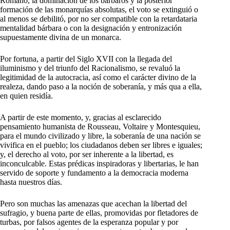
Romano, la dominación de los bárbaros y la posterior
formación de las monarquías absolutas, el voto se extinguió o
al menos se debilitó, por no ser compatible con la retardataria
mentalidad bárbara o con la designación y entronización
supuestamente divina de un monarca.
Por fortuna, a partir del Siglo XVII con la llegada del
iluminismo y del triunfo del Racionalismo, se revaluó la
legitimidad de la autocracia, así como el carácter divino de la
realeza, dando paso a la noción de soberanía, y más qua a ella,
en quien residía.
A partir de este momento, y, gracias al esclarecido
pensamiento humanista de Rousseau, Voltaire y Montesquieu,
para el mundo civilizado y libre, la soberanía de una nación se
vivifica en el pueblo; los ciudadanos deben ser libres e iguales;
y, el derecho al voto, por ser inherente a la libertad, es
inconculcable. Estas prédicas inspiradoras y libertarias, le han
servido de soporte y fundamento a la democracia moderna
hasta nuestros días.
Pero son muchas las amenazas que acechan la libertad del
sufragio, y buena parte de ellas, promovidas por fletadores de
turbas, por falsos agentes de la esperanza popular y por