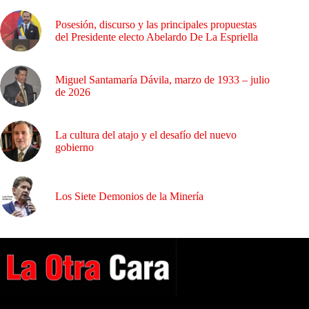
Posesión, discurso y las principales propuestas
del Presidente electo Abelardo De La Espriella
Miguel Santamaría Dávila, marzo de 1933 – julio
de 2026
La cultura del atajo y el desafío del nuevo
gobierno
Los Siete Demonios de la Minería