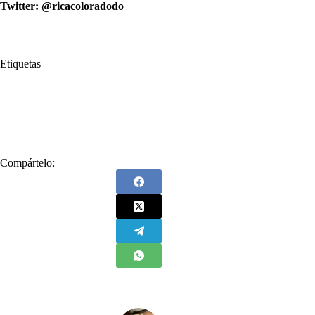
Twitter: @ricacoloradodo
Etiquetas
#
Cocodrilo
#
Lágrimas
#
Lágrimas de cocodrilo
#
Mensaje de odio
#
Miguel Uribe Turbay
#
Venganza
#
Víctima
Compártelo: