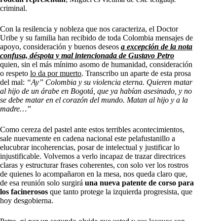
criminal.
Con la resilencia y nobleza que nos caracteriza, el Doctor
Uribe y su familia han recibido de toda Colombia mensajes de
apoyo, consideración y buenos deseos
a excepción de la nota
confusa, déspota y mal intencionada de Gustavo Petro
quien, sin el más mínimo asomo de humanidad, consideración
o respeto
lo da por muerto
. Transcribo un aparte de esta prosa
del mal:
“Ay” Colombia y su violencia eterna. Quieren matar
al hijo de un árabe en Bogotá, que ya habían asesinado, y no
se debe matar en el corazón del mundo. Matan al hijo y a la
madre…”
Como cereza del pastel ante estos terribles acontecimientos,
sale nuevamente en cadena nacional este pelafustanillo a
elucubrar incoherencias, posar de intelectual y justificar lo
injustificable. Volvemos a verlo incapaz de trazar directrices
claras y estructurar frases coherentes, con solo ver los rostros
de quienes lo acompañaron en la mesa, nos queda claro que,
de esa reunión solo surgirá
una nueva patente de corso para
los facinerosos
que tanto protege la izquierda progresista, que
hoy desgobierna.