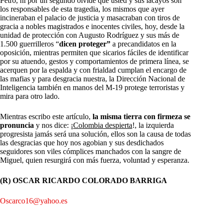
Petro, ni por un segundo olvide que usted y sus lacayos son
los responsables de esta tragedia, los mismos que ayer
incineraban el palacio de justicia y masacraban con tiros de
gracia a nobles magistrados e inocentes civiles, hoy, desde la
unidad de protección con Augusto Rodríguez y sus más de
1.500 guerrilleros “
dicen proteger”
a precandidatos en la
oposición, mientras permiten que sicarios fáciles de identificar
por su atuendo, gestos y comportamientos de primera línea, se
acerquen por la espalda y con frialdad cumplan el encargo de
las mafias y para desgracia nuestra, la Dirección Nacional de
Inteligencia también en manos del M-19 protege terroristas y
mira para otro lado.
Mientras escribo este artículo,
la misma tierra con firmeza se
pronuncia
y nos dice: ¡
Colombia despierta
!, la izquierda
progresista jamás será una solución, ellos son la causa de todas
las desgracias que hoy nos agobian y sus desdichados
seguidores son viles cómplices manchados con la sangre de
Miguel, quien resurgirá con más fuerza, voluntad y esperanza.
(R) OSCAR RICARDO COLORADO BARRIGA
Oscarco16@yahoo.es