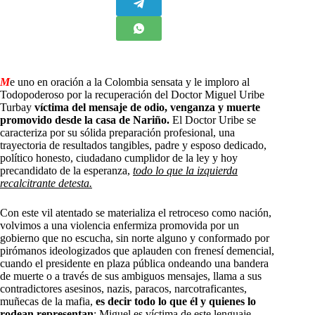
M
e uno en oración a la Colombia sensata y le imploro al
Todopoderoso por la recuperación del Doctor Miguel Uribe
Turbay
víctima del mensaje de odio, venganza y muerte
promovido desde la casa de Nariño.
El Doctor Uribe se
caracteriza por su sólida preparación profesional, una
trayectoria de resultados tangibles, padre y esposo dedicado,
político honesto, ciudadano cumplidor de la ley y hoy
precandidato de la esperanza,
todo lo que la izquierda
recalcitrante detesta.
Con este vil atentado se materializa el retroceso como nación,
volvimos a una violencia enfermiza promovida por un
gobierno que no escucha, sin norte alguno y conformado por
pirómanos ideologizados que aplauden con frenesí demencial,
cuando el presidente en plaza pública ondeando una bandera
de muerte o a través de sus ambiguos mensajes, llama a sus
contradictores asesinos, nazis, paracos, narcotraficantes,
muñecas de la mafia,
es decir todo lo que él y quienes lo
rodean representan
; Miguel es víctima de este lenguaje