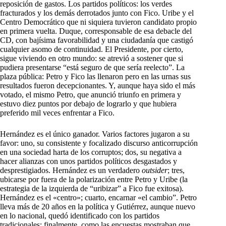
reposición de gastos. Los partidos políticos: los verdes
fracturados y los demás derrotados junto con Fico. Uribe y el
Centro Democrático que ni siquiera tuvieron candidato propio
en primera vuelta. Duque, corresponsable de esa debacle del
CD, con bajísima favorabilidad y una ciudadanía que castigó
cualquier asomo de continuidad. El Presidente, por cierto,
sigue viviendo en otro mundo: se atrevió a sostener que si
pudiera presentarse “está seguro de que sería reelecto”. La
plaza pública: Petro y Fico las llenaron pero en las urnas sus
resultados fueron decepcionantes. Y, aunque haya sido el más
votado, el mismo Petro, que anunció triunfo en primera y
estuvo diez puntos por debajo de lograrlo y que hubiera
preferido mil veces enfrentar a Fico.
Hernández es el único ganador. Varios factores jugaron a su
favor: uno, su consistente y focalizado discurso anticorrupción
en una sociedad harta de los corruptos; dos, su negativa a
hacer alianzas con unos partidos políticos desgastados y
desprestigiados. Hernández es un verdadero
outsider
; tres,
ubicarse por fuera de la polarización entre Petro y Uribe (la
estrategia de la izquierda de “uribizar” a Fico fue exitosa).
Hernández es el «centro»; cuarto, encarnar «el cambio”. Petro
lleva más de 20 años en la política y Gutiérrez, aunque nuevo
en lo nacional, quedó identificado con los partidos
tradicionales; finalmente, como las encuestas mostraban que