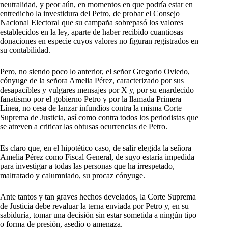
neutralidad, y peor aún, en momentos en que podría estar en
entredicho la investidura del Petro, de probar el Consejo
Nacional Electoral que su campaña sobrepasó los valores
establecidos en la ley, aparte de haber recibido cuantiosas
donaciones en especie cuyos valores no figuran registrados en
su contabilidad.
Pero, no siendo poco lo anterior, el señor Gregorio Oviedo,
cónyuge de la señora Amelia Pérez, caracterizado por sus
desapacibles y vulgares mensajes por X y, por su enardecido
fanatismo por el gobierno Petro y por la llamada Primera
Línea, no cesa de lanzar infundios contra la misma Corte
Suprema de Justicia, así como contra todos los periodistas que
se atreven a criticar las obtusas ocurrencias de Petro.
Es claro que, en el hipotético caso, de salir elegida la señora
Amelia Pérez como Fiscal General, de suyo estaría impedida
para investigar a todas las personas que ha irrespetado,
maltratado y calumniado, su procaz cónyuge.
Ante tantos y tan graves hechos develados, la Corte Suprema
de Justicia debe revaluar la terna enviada por Petro y, en su
sabiduría, tomar una decisión sin estar sometida a ningún tipo
o forma de presión, asedio o amenaza.