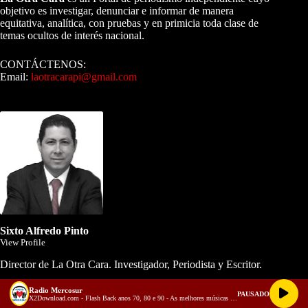
objetivo es investigar, denunciar e informar de manera
equitativa, analítica, con pruebas y en primicia toda clase de
temas ocultos de interés nacional.
CONTÁCTENOS:
Email:
laotracarapi@gmail.com
Dirigida por Sixto Alfredo Pinto
Sixto Alfredo Pinto
View Profile
Director de La Otra Cara. Investigador, Periodista y Escritor.
Radio Mercosur
PAUSADO
X2Download.com - Flash Back anos 70, 80 e 90 - As melhores músicas antigas Volume 3 (128 kbps)