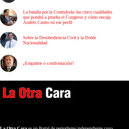
La batalla por la Contraloría: las cinco cualidades
que pondrá a prueba el Congreso y cómo encaja
Andrés Castro en ese perfil
Sobre la Desobediencia Civil y la Doble
Nacionalidad
¿Empalme o confrontación?
A NUESTROS LECTORES…
La Otra Cara
es un Portal de periodismo independiente cuyo