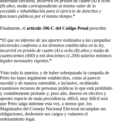
autoridad electoral, incurrirá en prisión de cuatro (4) a ocho
(8) años, multa correspondiente al mismo valor de lo
excedido e inhabilitación para el ejercicio de derechos y
funciones públicas por el mismo tiempo.
”
Finalmente, el
artículo 396-C del Código Penal
prescribe:
“
El que no informe de sus aportes realizados a las campañas
electorales conforme a los términos establecidos en la ley,
incurrirá en prisión de cuatro (4) a ocho (8) años y multa de
cuatrocientos (400) a mil doscientos (1.200) salarios mínimos
legales mensuales vigentes.
”
Visto todo lo anterior, y de haber sobrepasado la campaña de
Petro los topes legalmente establecidos, como al parecer
sucedió y de manera ostensible, e inclusive, recibiendo
cuantiosos recursos de personas jurídicas lo que está prohibido
y contablemente probado y, peor aún, dineros en efectivo y
aportes especie de mala procedencia, difícil, muy difícil será
que Petro salga indemne esta vez, a menos que, los
Magistrados del Consejo Nacional Electoral incumplan sus
obligaciones, deshonren sus cargos y vulneren el
ordenamiento legal.