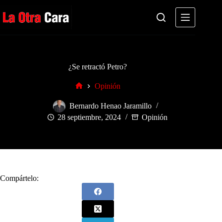
Saltar
al
contenido
¿Se retractó Petro?
Opinión
Inicio
Bernardo Henao Jaramillo
28 septiembre, 2024
Opinión
Compártelo: