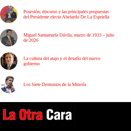
Posesión, discurso y las principales propuestas
del Presidente electo Abelardo De La Espriella
Miguel Santamaría Dávila, marzo de 1933 – julio
de 2026
La cultura del atajo y el desafío del nuevo
gobierno
Los Siete Demonios de la Minería