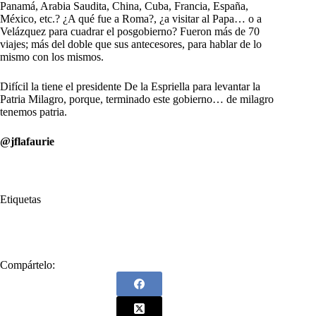
Panamá, Arabia Saudita, China, Cuba, Francia, España,
México, etc.? ¿A qué fue a Roma?, ¿a visitar al Papa… o a
Velázquez para cuadrar el posgobierno? Fueron más de 70
viajes; más del doble que sus antecesores, para hablar de lo
mismo con los mismos.
Difícil la tiene el presidente De la Espriella para levantar la
Patria Milagro, porque, terminado este gobierno… de milagro
tenemos patria.
@jflafaurie
Etiquetas
#
A qué viajó
#
Petro
#
Roma
Compártelo: