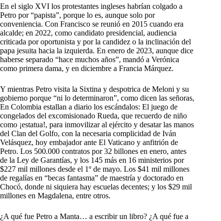
En el siglo XVI los protestantes ingleses habrían colgado a
Petro por “papista”, porque lo es, aunque solo por
conveniencia. Con Francisco se reunió en 2015 cuando era
alcalde; en 2022, como candidato presidencial, audiencia
criticada por oportunista y por la candidez o la inclinación del
papa jesuita hacia la izquierda. En enero de 2023, aunque dice
haberse separado “hace muchos años”, mandó a Verónica
como primera dama, y en diciembre a Francia Márquez.
Y mientras Petro visita la Sixtina y despotrica de Meloni y su
gobierno porque “ni lo determinaron”, como dicen las señoras,
En Colombia estallan a diario los escándalos: El juego de
congelados del excomisionado Rueda, que recuerdo de niño
como ¡estatua!, para inmovilizar al ejército y desatar las manos
del Clan del Golfo, con la necesaria complicidad de Iván
Velásquez, hoy embajador ante El Vaticano y anfitrión de
Petro. Los 500.000 contratos por 32 billones en enero, antes
de la Ley de Garantías, y los 145 más en 16 ministerios por
$227 mil millones desde el 1º de mayo. Los $41 mil millones
de regalías en “becas fantasma” de maestría y doctorado en
Chocó, donde ni siquiera hay escuelas decentes; y los $29 mil
millones en Magdalena, entre otros.
¿A qué fue Petro a Manta… a escribir un libro? ¿A qué fue a