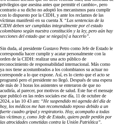
privilegios que asesina antes que permitir el cambio», pero
contrario a su dicho no adoptó los mecanismos para cumplir
con lo dispuesto por la CIDH, y ante los reclamos de las
víctimas manifestó en su cuenta X
“Las sentencias de la
CIDH deben ser cumplidas integralmente por el estado
colombiano según nuestra constitución y la ley, pero aún hay
secciones del estado que se niega[n] a hacerlo”.
Sin duda, al presidente Gustavo Petro como Jefe de Estado le
correspondía hacer cumplir y acatar personalmente con la
orden de la CIDH: realizar una acto público de
reconocimiento de responsabilidad internacional. Más como
ya nos tiene acostumbrados a los colombianos su actuar no
corresponde a lo que expone. Así, es lo cierto que el acto se
programó pero el presidente no llegó. Después de una espera
de más de 3 horas los asistentes se enteraron de que no
acudiría, al parecer, por motivos de salud. Este fue el mensaje
que publicó en las redes sociales ese día, 11 de octubre de
2024, a las 10 43 am:
“He suspendido mi agenda del día de
hoy, los médicos me han recomendado reposo debido a un
fuerte cuadro gripal y respiratorio. Hoy, acompaño a todas
las víctimas y, como Jefe de Estado, quiero pedir perdón por
las atrocidades cometidas contra la Unión Patriótica”.