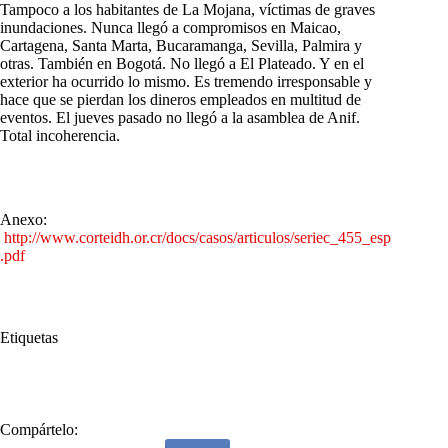
Tampoco a los habitantes de La Mojana, víctimas de graves
inundaciones. Nunca llegó a compromisos en Maicao,
Cartagena, Santa Marta, Bucaramanga, Sevilla, Palmira y
otras. También en Bogotá. No llegó a El Plateado. Y en el
exterior ha ocurrido lo mismo. Es tremendo irresponsable y
hace que se pierdan los dineros empleados en multitud de
eventos. El jueves pasado no llegó a la asamblea de Anif.
Total incoherencia.
Anexo:
http://www.corteidh.or.cr/docs/casos/articulos/seriec_455_esp
.pdf
Etiquetas
#
Paz Total
#
Vaya compromiso
Compártelo: