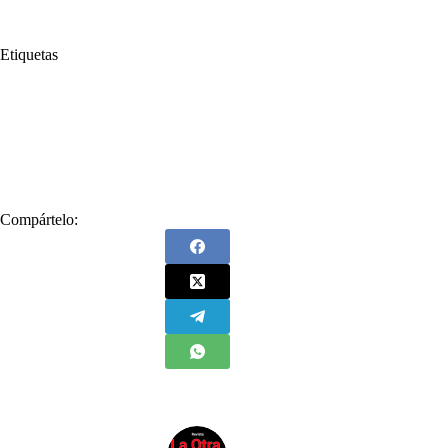
Etiquetas
#
Acuerdo Final de Paz
#
Carlos Hernán Rodríguez Becerra
#
Contralor General de la República
#
Incumplimientos
#
Jurisdicción Agraria
#
Preocupado
#
Reforma Rural Integral
Compártelo: