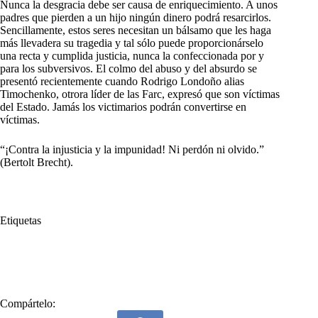
Nunca la desgracia debe ser causa de enriquecimiento. A unos
padres que pierden a un hijo ningún dinero podrá resarcirlos.
Sencillamente, estos seres necesitan un bálsamo que les haga
más llevadera su tragedia y tal sólo puede proporcionárselo
una recta y cumplida justicia, nunca la confeccionada por y
para los subversivos. El colmo del abuso y del absurdo se
presentó recientemente cuando Rodrigo Londoño alias
Timochenko, otrora líder de las Farc, expresó que son víctimas
del Estado. Jamás los victimarios podrán convertirse en
víctimas.
“¡Contra la injusticia y la impunidad! Ni perdón ni olvido.”
(Bertolt Brecht).
Etiquetas
#
Atentado
#
Club El Nogal
#
El Nogal
#
Farc
#
ONU
Compártelo: