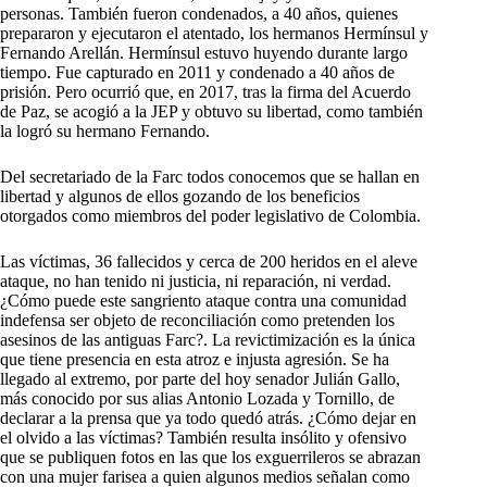
personas. También fueron condenados, a 40 años, quienes
prepararon y ejecutaron el atentado, los hermanos Hermínsul y
Fernando Arellán. Hermínsul estuvo huyendo durante largo
tiempo. Fue capturado en 2011 y condenado a 40 años de
prisión. Pero ocurrió que, en 2017, tras la firma del Acuerdo
de Paz, se acogió a la JEP y obtuvo su libertad, como también
la logró su hermano Fernando.
Del secretariado de la Farc todos conocemos que se hallan en
libertad y algunos de ellos gozando de los beneficios
otorgados como miembros del poder legislativo de Colombia.
Las víctimas, 36 fallecidos y cerca de 200 heridos en el aleve
ataque, no han tenido ni justicia, ni reparación, ni verdad.
¿Cómo puede este sangriento ataque contra una comunidad
indefensa ser objeto de reconciliación como pretenden los
asesinos de las antiguas Farc?. La revictimización es la única
que tiene presencia en esta atroz e injusta agresión. Se ha
llegado al extremo, por parte del hoy senador Julián Gallo,
más conocido por sus alias Antonio Lozada y Tornillo, de
declarar a la prensa que ya todo quedó atrás. ¿Cómo dejar en
el olvido a las víctimas? También resulta insólito y ofensivo
que se publiquen fotos en las que los exguerrileros se abrazan
con una mujer farisea a quien algunos medios señalan como