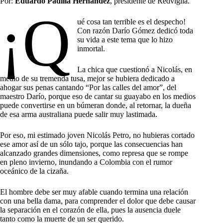
Por:
Eduardo Padilla Hernández
, presidente de Redvigila.
¡Q
ué cosa tan terrible es el despecho!
Con razón Darío Gómez dedicó toda
su vida a este tema que lo hizo
inmortal.
La chica que cuestionó a Nicolás, en
medio de su tremenda tusa, mejor se hubiera dedicado a
ahogar sus penas cantando “Por las calles del amor”, del
maestro Darío, porque eso de cantar su guayabo en los medios
puede convertirse en un búmeran donde, al retornar, la dueña
de esa arma australiana puede salir muy lastimada.
Por eso, mi estimado joven Nicolás Petro, no hubieras cortado
ese amor así de un sólo tajo, porque las consecuencias han
alcanzado grandes dimensiones, como represa que se rompe
en pleno invierno, inundando a Colombia con el rumor
oceánico de la cizaña.
El hombre debe ser muy afable cuando termina una relación
con una bella dama, para comprender el dolor que debe causar
la separación en el corazón de ella, pues la ausencia duele
tanto como la muerte de un ser querido.