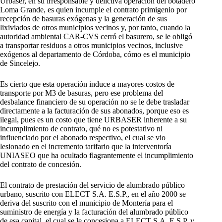
Urbaser, en su irresponsable y delictiva operación del botadero
Loma Grande, es quien incumple el contrato primigenio por
recepción de basuras exógenas y la generación de sus
lixiviados de otros municipios vecinos y, por tanto, cuando la
autoridad ambiental CAR-CVS cerró el basurero, se le obligó
a transportar residuos a otros municipios vecinos, inclusive
exógenos al departamento de Córdoba, cómo es el municipio
de Sincelejo.
Es cierto que esta operación induce a mayores costos de
transporte por M3 de basuras, pero ese problema del
desbalance financiero de su operación no se le debe trasladar
directamente a la facturación de sus abonados, porque eso es
ilegal, pues es un costo que tiene URBASER inherente a su
incumplimiento de contrato, qué no es potestativo ni
influenciado por el abonado respectivo, el cual se vio
lesionado en el incremento tarifario que la interventoría
UNIASEO que ha ocultado flagrantemente el incumplimiento
del contrato de concesión.
El contrato de prestación del servicio de alumbrado público
urbano, suscrito con ELECT S.A. E.S.P., en el año 2000 se
deriva del suscrito con el municipio de Montería para el
suministro de energía y la facturación del alumbrado público
de esa capital, el cual se le concesiona a ELECT S.A. E.S.P, y