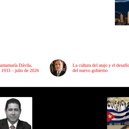
antamaría Dávila,
La cultura del atajo y el desafí
 1933 – julio de 2026
del nuevo gobierno
ida por Sixto Alfredo Pinto
Los Más C