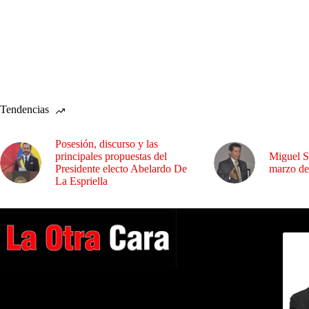
Tendencias
Posesión, discurso y las
principales propuestas del
Miguel S
Presidente electo Abelardo De
marzo de
La Espriella
Dirig
A NUESTROS LECTORES…