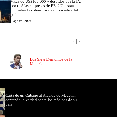
Visas de US$100.000 y despidos por la IA:
por qué las empresas de EE. UU. están
contratando colombianos sin sacarlos del
país
4 agosto, 2026
o
Los Siete Demonios de la
Minería
omentados
Carta de un Cubano al Alcalde de Medellín
contando la verdad sobre los médicos de su
país