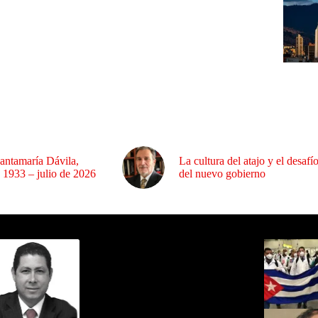
antamaría Dávila,
La cultura del atajo y el desafí
 1933 – julio de 2026
del nuevo gobierno
ida por Sixto Alfredo Pinto
Los Más C