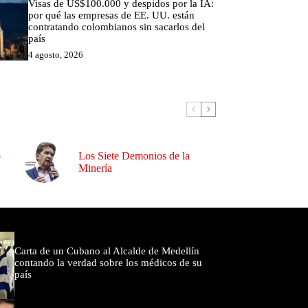
Visas de US$100.000 y despidos por la IA:
por qué las empresas de EE. UU. están
contratando colombianos sin sacarlos del
país
4 agosto, 2026
o
Los Siete Demonios de la
Minería
omentados
Carta de un Cubano al Alcalde de Medellín
contando la verdad sobre los médicos de su
país